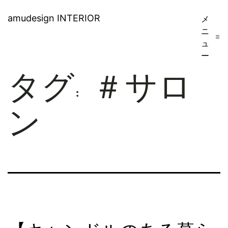
コ
amudesign INTERIOR
メ
ン
ニ
ュ
テ
ー
ン
タグ:
＃サロ
ツ
へ
ン
ス
キ
ッ
プ