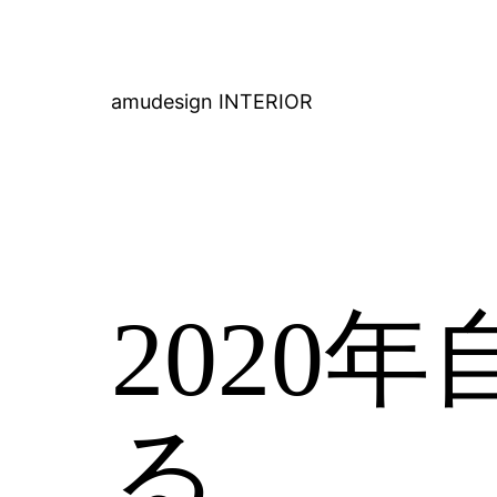
コ
ン
テ
amudesign INTERIOR
ン
ツ
へ
ス
キ
2020
ッ
プ
る。