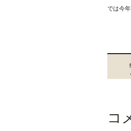
では今年
コ