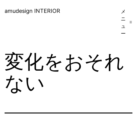
コ
amudesign INTERIOR
メ
ン
ニ
ュ
テ
ー
ン
ツ
変化をおそれ
へ
ス
ない
キ
ッ
プ