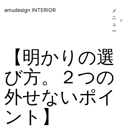
コ
amudesign INTERIOR
メ
ン
ニ
ュ
テ
ー
ン
ツ
【明かりの選
へ
ス
び方。２つの
キ
外せないポイ
ッ
プ
ント】