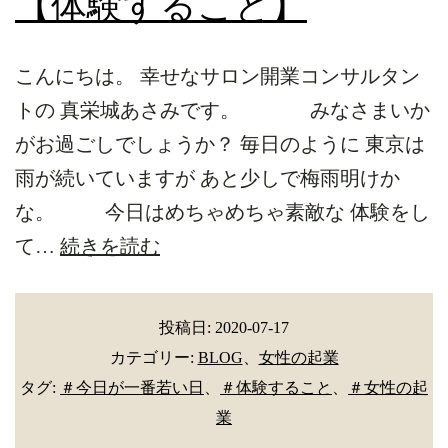
【体験すること】
こんにちは。 幸せなサロン開業コンサルタン
トの 真栄城あさみです。 みなさまいか
がお過ごしでしょうか？ 毎日のように 東京は
雨が続いていますが あと少しで梅雨明けか
な。 今日はめちゃめちゃ素敵な 体験をし
【体
て…
続きを読む
験
す
投稿日:
2020-07-17
る
カテゴリー:
BLOG
、
女性の起業
こ
タグ:
＃今日が一番若い日
、
＃体験すること
、
＃女性の起
と】
業