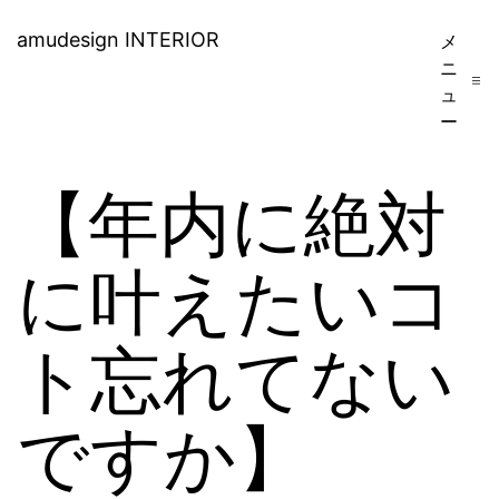
コ
amudesign INTERIOR
メ
ン
ニ
ュ
テ
ー
ン
ツ
【年内に絶対
へ
ス
に叶えたいコ
キ
ト忘れてない
ッ
プ
ですか】