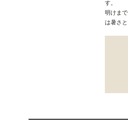
す。 
明けまで
は暑さと