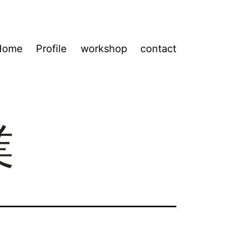
Home
Profile
workshop
contact
業