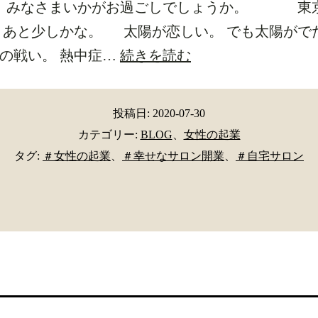
みなさまいかがお過ごしでしょうか。 東
 あと少しかな。 太陽が恋しい。 でも太陽がで
【撮
の戦い。 熱中症…
続きを読む
影
体
投稿日:
2020-07-30
験
カテゴリー:
BLOG
、
女性の起業
か
タグ:
＃女性の起業
、
＃幸せなサロン開業
、
＃自宅サロン
ら
の
気
づ
き】