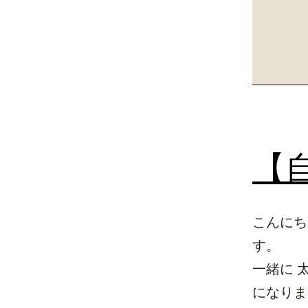
【
こんにち
す。 
一緒に 
になりま