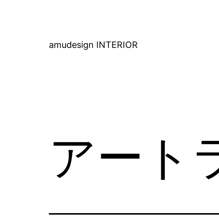
コ
ン
テ
amudesign INTERIOR
ン
ツ
へ
ス
キ
アート
ッ
プ