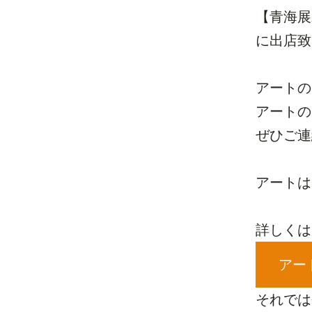
【青海展
に出店致
アートの
アートの
ぜひご連
アートは
詳しくは
アー
それでは