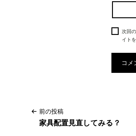
次回
イト
投
前の投稿
家具配置見直してみる？
稿