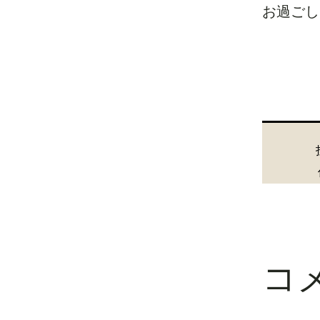
お過ごしく
コ