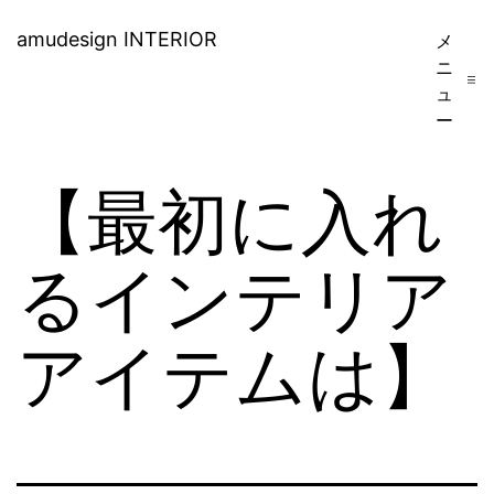
コ
amudesign INTERIOR
メ
ン
ニ
ュ
テ
ー
ン
ツ
【最初に入れ
へ
ス
るインテリア
キ
アイテムは】
ッ
プ