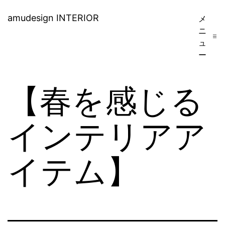
コ
amudesign INTERIOR
メ
ン
ニ
ュ
テ
ー
ン
ツ
【春を感じる
へ
ス
インテリアア
キ
イテム】
ッ
プ