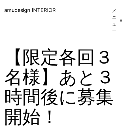
コ
amudesign INTERIOR
メ
ン
ニ
ュ
テ
ー
ン
ツ
【限定各回３
へ
ス
名様】あと３
キ
時間後に募集
ッ
プ
開始！